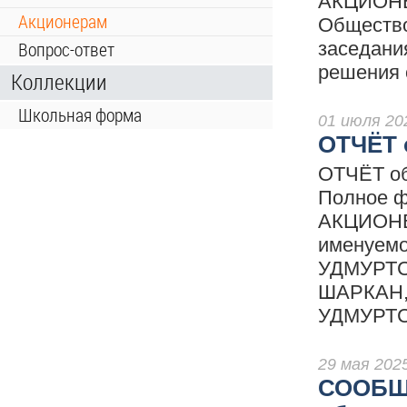
АКЦИОНЕ
Акционерам
Общество
заседани
Вопрос-ответ
решения 
Коллекции
Школьная форма
01 июля 20
ОТЧЁТ 
ОТЧЁТ об
Полное 
АКЦИОНЕ
именуемо
УДМУРТС
ШАРКАН, 
УДМУРТС
29 мая 202
СООБЩЕ