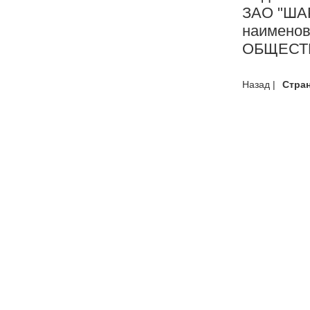
ЗАО "ША
наимено
ОБЩЕСТВ
Назад |
Стра