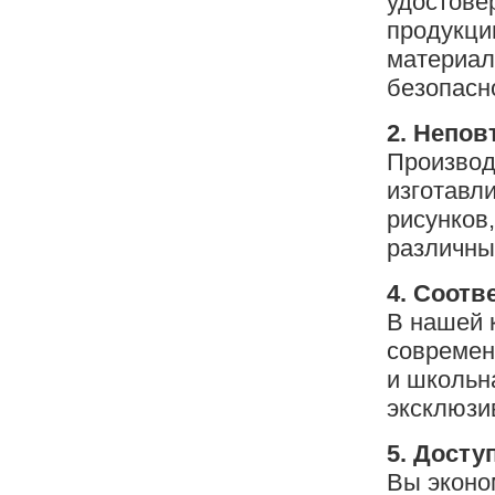
удостове
продукци
материал
безопасн
2. Непо
Производ
изготавл
рисунков
различны
4. Соот
В нашей 
современ
и школьн
эксклюзи
5. Досту
Вы эконо