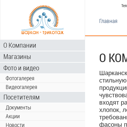
Тел
Главная
О Компании
О КО
Магазины
Фото и видео
Шарканск
Фотогалерея
стильную
Видеогалерея
продукци
чувствов
Посетителям
входят р
Документы
хлопок, л
Акции
требован
фасоны п
Новости