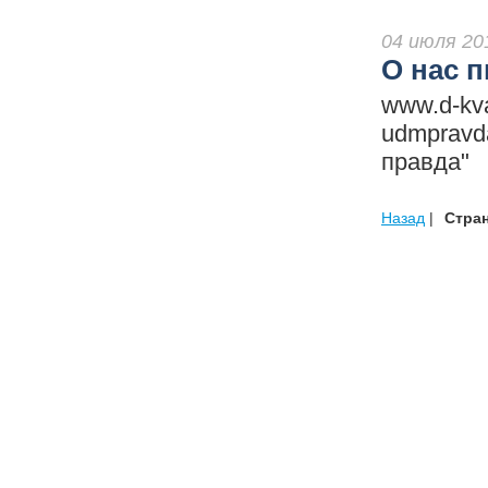
04 июля 20
О нас п
www.d-kva
udmpravda
правда"
Назад
|
Стра